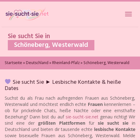
Skip
to
Toggl
main
navig
content
Sie sucht Sie in
Schöneberg, Westerwald
Startseite
»
Deutschland
»
Rheinland-Pfalz
»
Schöneberg, Westerwald
Sie sucht Sie ► Lesbische Kontakte & heiße
Dates
Suchst du als Frau nach aufregenden Frauen aus Schöneberg,
Westerwald und möchtest endlich echte
Frauen
kennenlernen –
ob für prickelnde Chats, heiße Nächte oder eine ernsthafte
Beziehung? Dann bist du auf
sie-sucht-sie.net
genau richtig! Wir
sind eine der
größten Plattformen
für
sie sucht sie
in
Deutschland und bieten dir tausende echte
lesbische Kontakte
sowie bisexuelle Frauen aus Schöneberg, Westerwald. Melde