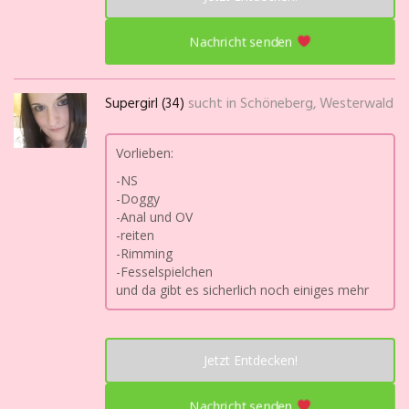
Nachricht senden
Supergirl (34)
sucht in
Schöneberg, Westerwald
Vorlieben:
-NS
-Doggy
-Anal und OV
-reiten
-Rimming
-Fesselspielchen
und da gibt es sicherlich noch einiges mehr
Jetzt Entdecken!
Nachricht senden