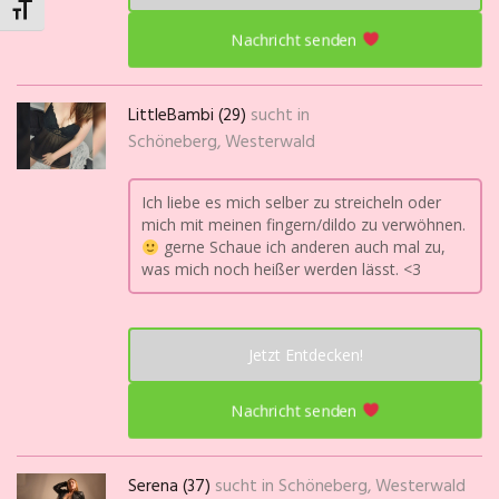
Schrift vergrößern
Nachricht senden
LittleBambi (29)
sucht in
Schöneberg, Westerwald
Ich liebe es mich selber zu streicheln oder
mich mit meinen fingern/dildo zu verwöhnen.
gerne Schaue ich anderen auch mal zu,
was mich noch heißer werden lässt. <3
Jetzt Entdecken!
Nachricht senden
Serena (37)
sucht in
Schöneberg, Westerwald